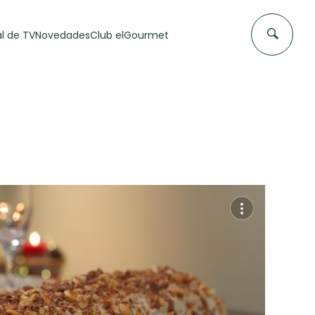
l de TV
Novedades
Club elGourmet
DAS DE
FLAN CASERO
50 min