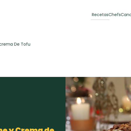
Recetas
Chefs
Cana
orias
Recetas Destacadas
Ccrema De Tofu
 y Muffins
ulzura
Toast de trucha
EMPANA
curada y queso
CARNE
30 min
60 min
casero
che y Crema de