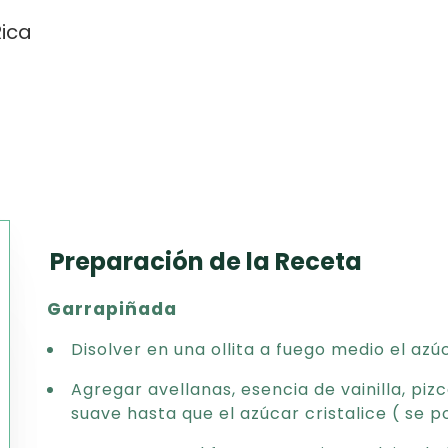
ica
Preparación de la Receta
Texto
Garrapiñada
CSV
PDF
Disolver en una ollita a fuego medio el azú
Excel
Agregar avellanas, esencia de vainilla, piz
Word
suave hasta que el azúcar cristalice ( se 