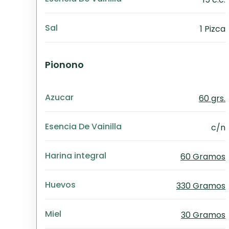
Sal
1 Pizca
Pionono
Azucar
60 grs.
Esencia De Vainilla
c/n
Harina integral
60 Gramos
Huevos
330 Gramos
Miel
30 Gramos