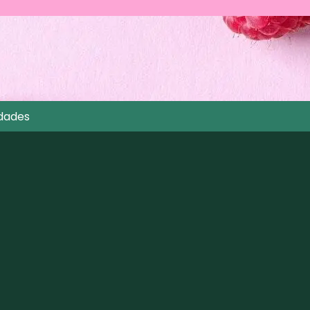
dades