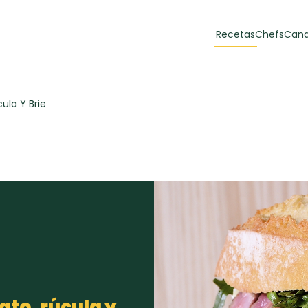
Recetas
Chefs
Cana
orias
Recetas Destacadas
ula Y Brie
 y Muffins
ulzura
Toast de trucha
EMPANA
curada y queso
CARNE
30 min
60 min
casero
ato, rúcula y