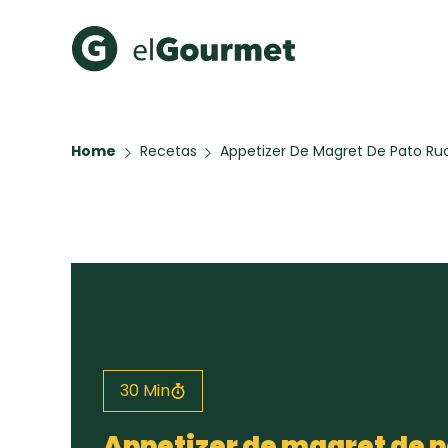
Recetas Populares
Categ
Home
Recetas
Appetizer De Magret De Pato Ruc
Aguachile de Camarón de
Cupcakes
mi Papá
A Pura D
Hot Pancakes
Galletas con Chispas de
Chocolate
Key Lime Pie
Red Velvet Cake
30 Min
Todas las recetas
Appetizer de magret de p