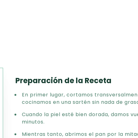
Preparación de la Receta
Texto
En primer lugar, cortamos transversalment
CSV
cocinamos en una sartén sin nada de grasa 
PDF
Excel
Cuando la piel esté bien dorada, damos vu
Word
minutos.
Mientras tanto, abrimos el pan por la mit