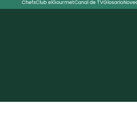
Chefs
Club elGourmet
Canal de TV
Glosario
Nove