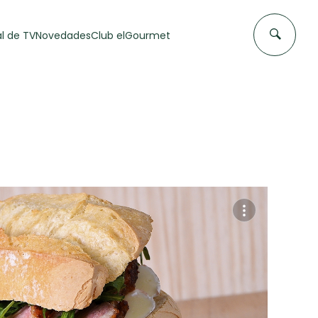
l de TV
Novedades
Club elGourmet
DAS DE
FLAN CASERO
50 min