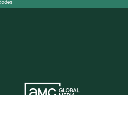
dades