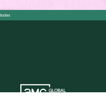
dades