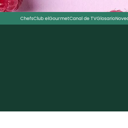
Chefs
Club elGourmet
Canal de TV
Glosario
Nove