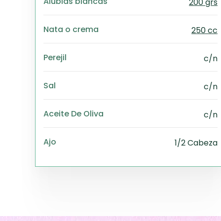
Alubias blancas
200 grs
Nata o crema
250 cc
Perejil
c/n
Sal
c/n
Aceite De Oliva
c/n
Ajo
1/2 Cabeza