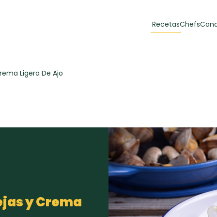
Recetas
Chefs
Cana
orias
Recetas Destacadas
rema Ligera De Ajo
 y Muffins
ulzura
Toast de trucha
EMPANA
curada y queso
CARNE
30 min
60 min
casero
ejas y Crema