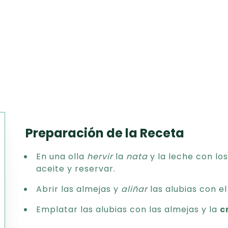
Preparación de la Receta
Texto
En una olla
hervir
la
nata
y la leche con los
CSV
aceite y reservar.
PDF
Excel
Abrir las almejas y
aliñar
las alubias con el
Word
Emplatar las alubias con las almejas y la
c