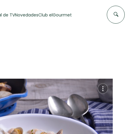
l de TV
Novedades
Club elGourmet
DAS DE
FLAN CASERO
50 min