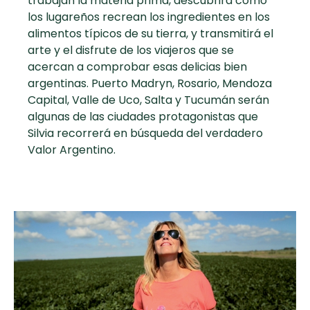
trabajan la materia prima, descubrirá cómo
curad
Todas las
los lugareños recrean los ingredientes en los
30 min
Galletas con
alimentos típicos de su tierra, y transmitirá el
recetas
Chispas de
arte y el disfrute de los viajeros que se
Chocolate
acercan a comprobar esas delicias bien
argentinas. Puerto Madryn, Rosario, Mendoza
Key Lime Pie
Capital, Valle de Uco, Salta y Tucumán serán
algunas de las ciudades protagonistas que
Silvia recorrerá en búsqueda del verdadero
Red Velvet
Valor Argentino.
Cake