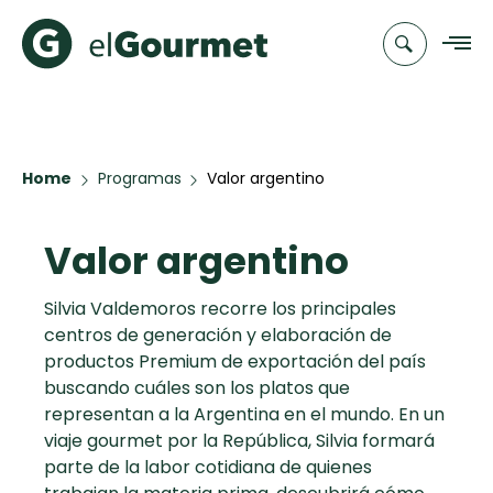
Recetas
Home
Programas
Valor argentino
Chefs
Valor argentino
Recetas
Categorias
Canal de
Populares
TV
Silvia Valdemoros recorre los principales
centros de generación y elaboración de
Aguachile de
Cupcakes y
Novedades
productos Premium de exportación del país
Camarón de
Muffins
buscando cuáles son los platos que
mi Papá
Club
representan a la Argentina en el mundo. En un
A Pura Dulzura
elGourmet
viaje gourmet por la República, Silvia formará
parte de la labor cotidiana de quienes
Hot Pancakes
Toast