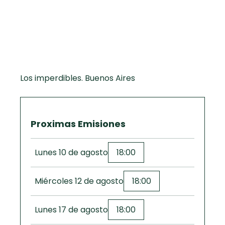
curad
Todas las
30 min
Galletas con
recetas
Chispas de
Chocolate
Key Lime Pie
Los imperdibles. Buenos Aires
Red Velvet
Cake
Proximas Emisiones
Lunes 10 de agosto
18:00
Miércoles 12 de agosto
18:00
Lunes 17 de agosto
18:00