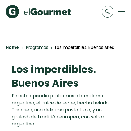
Recetas
Home
Programas
Los imperdibles. Buenos Aires
Chefs
Los imperdibles.
Recetas
Categorias
Canal de
Populares
TV
Buenos Aires
Hot Pancakes
Cupcakes y
Novedades
En este episodio probamos el emblema
Muffins
argentino, el dulce de leche, hecho helado.
Club
También, una deliciosa pasta frola, y un
Aguachile de
A Pura Dulzura
goulash de tradición europea, con sabor
elGourmet
Camarón de
argentino.
mi Papá
Toast