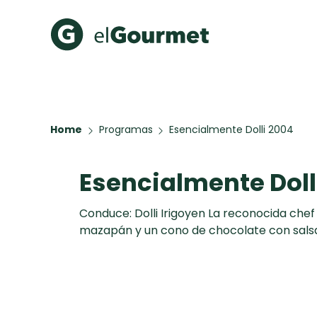
Recetas Populares
Categ
Hot Pancakes
Cupcakes
Home
Programas
Esencialmente Dolli 2004
A Pura D
Aguachile de Camarón de
mi Papá
Esencialmente Doll
Galletas con Chispas de
Chocolate
Key Lime Pie
Conduce: Dolli Irigoyen La reconocida chef 
Red Velvet Cake
mazapán y un cono de chocolate con sals
Todas las recetas