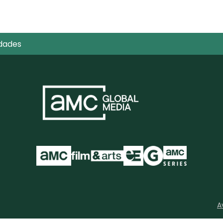
dades
A