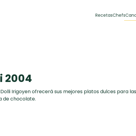
Recetas
Chefs
Cana
orias
Recetas Destacadas
 y Muffins
ulzura
i 2004
Dolli Irigoyen ofrecerá sus mejores platos dulces para la
a de chocolate.
Toast de trucha
EMPANA
curada y queso
CARNE
30 min
60 min
casero