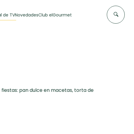
l de TV
Novedades
Club elGourmet
s fiestas: pan dulce en macetas, torta de
DAS DE
FLAN CASERO
50 min