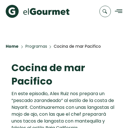
Recetas
Home
Programas
Cocina de mar Pacifico
Chefs
Cocina de mar
Recetas
Categorias
Canal de
Populares
TV
Pacifico
Hot Pancakes
Cupcakes y
Novedades
En este episodio, Alex Ruiz nos prepara un
Muffins
“pescado zarandeado” al estilo de la costa de
Club
Nayarit. Continuaremos con unas langostas al
Aguachile de
A Pura Dulzura
mojo de ajo, con las que el chef preparará
elGourmet
Camarón de
unos tacos de langosta con mantequilla y
mi Papá
Toast
frijoles al estilo Baja California.