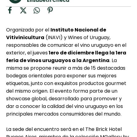
Elisabeth Checa
curad
Todas las
30 min
Key Lime Pie
recetas
Galletas con
Organizada por el
Instituto Nacional de
Chispas de
Vitivinicultura
(INAVI) y Wines of Uruguay,
Chocolate
responsables de comunicar el vino uruguayo en el
exterior, el jueves
1ero de diciembre llega la 1era
feria de vinos uruguayos a la Argentina
. La
Tiramisú
misma se propone reunir a más de 15 destacadas
bodegas orientales para exponer sus mejores
etiquetas, junto con exquisitos productos gourmet
del mismo origen. El evento forma parte de un
showcase global, desarrollado para promover y
dar a conocer la calidad del vino uruguayo en los
principales mercados consumidores del mundo.
La sede del encuentro será en el The Brick Hotel
Buenos Aires, miembro de la colección MGallery by