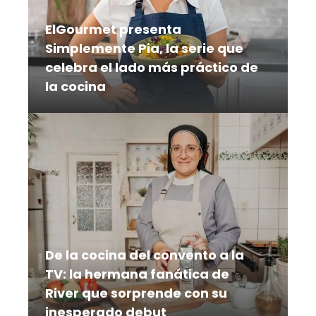
ElGourmet presenta
Simplemente Pia, la serie que
celebra el lado más práctico de
la cocina
En una época en la que cocinar debe
adaptarse a un ritmo de vida cada vez
más acelerado, la reconocida chef
mexicana Pía Quintana llega a
elGourmet con Simplemente Pía, una
serie que celebra una cocina práctica,
creativa y llena de sabor para el día a
día
De la cocina del convento a la
TV: la hermana fanática de
River que sorprende con su
inesperado debut