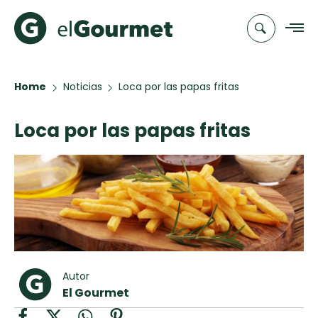
Home
Noticias
Loca por las papas fritas
Recetas
Loca por las papas fritas
Chefs
Recetas
Categorias
Canal de
Populares
TV
Hot Pancakes
Cupcakes y
Novedades
Muffins
Club
Aguachile de
Autor
A Pura Dulzura
elGourmet
Camarón de
El Gourmet
mi Papá
Toast