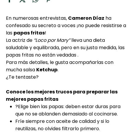
curad
Todas las
30 min
Galletas con
recetas
Chispas de
En numerosas entrevistas,
Cameron Díaz
ha
Chocolate
confesado su secreto a voces ¡no puede resistirse a
las
papas fritas
!
La actriz de
“Loco por Mary”
lleva una dieta
Tiramisú
saludable y equilibrada, pero en su justa medida, las
papas fritas no están vedadas .
Masa de
Para más detalles, le gusta acompañarlas con
Pionono
mucha salsa
Ketchup
.
¿Te tentaste?
Conoce los mejores trucos para preparar las
mejores papas fritas
?Elige bien las papas: deben estar duras para
que no se ablanden demasiado al cocinarse.
Fríe siempre con aceite de calidad y si lo
reutilizas, no olvides filtrarlo primero.