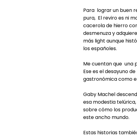
Para lograr un buen re
pura, El reviro es ni
cacerola de hierro co
desmenuza y adquiere l
más light aunque his
los españoles.
Me cuentan que una por
Ese es el desayuno de 
gastronómica como el c
Gaby Machel descendie
esa modestia telúrica
sobre cómo los product
este ancho mundo.
Estas historias tambié