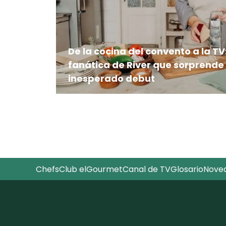
De la cocina del convento a la T
fanática de River que sorprende
inesperado debut
Es monja, fanática de River y ahora es p
elGourmet: la inesperada historia que na
Chefs
Club elGourmet
Canal de TV
Glosario
Nove