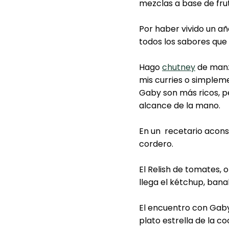
mezclas a base de fruta
Por haber vivido un a
todos los sabores que 
Hago
chutney
de manz
mis curries o simpleme
Gaby son más ricos, pe
alcance de la mano.
En un recetario aconse
cordero.
El Relish de tomates, 
llega el kétchup, banal
El encuentro con Gaby
plato estrella de la c