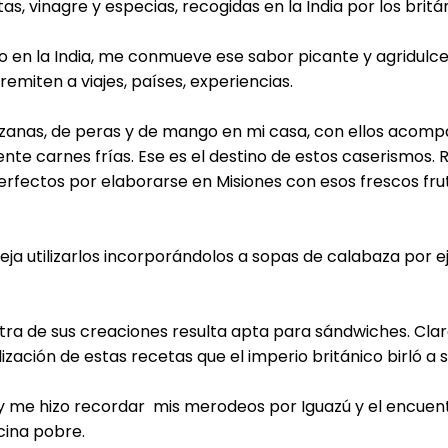
s, vinagre y especias, recogidas en la India por los britá
ño en la India, me conmueve ese sabor picante y agridu
remiten a viajes, países, experiencias.
anas, de peras y de mango en mi casa, con ellos acomp
nte carnes frías. Ese es el destino de estos caserismos.
rfectos por elaborarse en Misiones con esos frescos frut
ja utilizarlos incorporándolos a sopas de calabaza por e
otra de sus creaciones resulta apta para sándwiches. Clar
ización de estas recetas que el imperio británico birló a s
 me hizo recordar mis merodeos por Iguazú y el encuentr
ocina pobre.