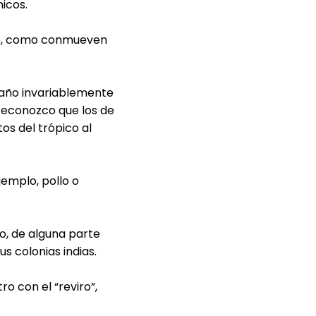
nicos.
lce, como conmueven
año invariablemente
 Reconozco que los de
os del trópico al
jemplo, pollo o
o, de alguna parte
us colonias indias.
o con el “reviro”,