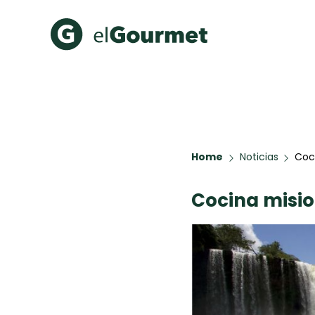
Recetas Populares
Categ
Hot Pancakes
Cupcakes
A Pura D
Aguachile de Camarón de
mi Papá
Home
Noticias
Coci
Galletas con Chispas de
Chocolate
Cocina misio
Key Lime Pie
Red Velvet Cake
Todas las recetas