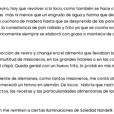
viro, hay que revolver a lo loco, como también se hace c
 mas más ni menos que un engrudo de agua y harina que d
n cuchara de madera hasta que se desprenda de las pared
a consistencia de pan rallado y frito ya que se cocina so
tóricamente siempre se elaboró con grasa o manteca de 
ción de reviro y charqui era el alimento que llevaban lo
multitud de misioneros, en los grandes hoteles o en las c
hipá. Queda genial con un huevo frito, lo probé en mis i
nte de alemanes, como tantos misioneros, me contó algo 
, mereció un himno en alemán. De locos. Habría que rast
os, las recetas y las particularidades alimentarias de lo
n me remiten a ciertas iluminaciones de Soledad Nardelli.