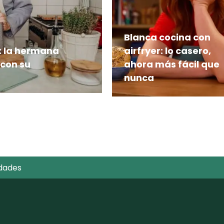
Blanca cocina con
V: la hermana
airfryer: lo casero,
 con su
ahora más fácil que
nunca
arte de la familia de
La cocinera española
die vio venir
Blanca Mayandia propon
una forma práctica de
cocinar en casa, con
recetas fáciles y delicios
que podrás disfrutar
dades