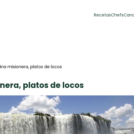
Recetas
Chefs
Cana
orias
Recetas Destacadas
 y Muffins
ulzura
na misionera, platos de locos
nera, platos de locos
Toast de trucha
EMPANA
curada y queso
CARNE
30 min
60 min
casero