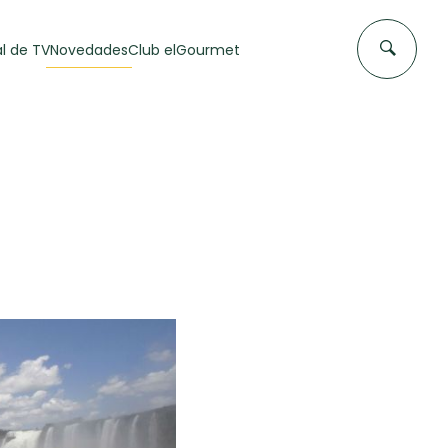
l de TV
Novedades
Club elGourmet
DAS DE
FLAN CASERO
50 min