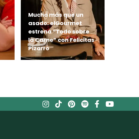
Mucho más que un
asado: elGourmet
estrena “Todo sobre
la Carne” con Felicitas
Pizarro
Frigoríficos, carnicerías,
e
restaurantes y puestos al
paso forman parte del
itinerario de una serie que
as
explora el camino de la
carne desde su origen
hasta el plato