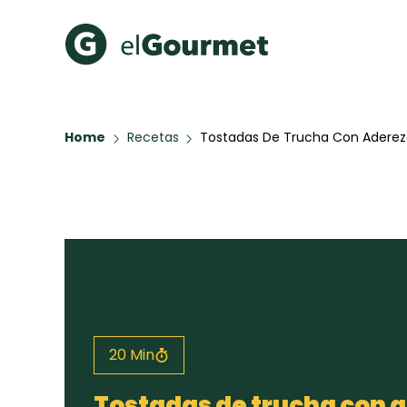
Recetas Populares
Categ
Home
Recetas
Tostadas De Trucha Con Aderez
Hot Pancakes
Cupcakes
A Pura D
Aguachile de Camarón de
mi Papá
Galletas con Chispas de
Chocolate
Key Lime Pie
Red Velvet Cake
20 Min
Todas las recetas
Tostadas de trucha con 