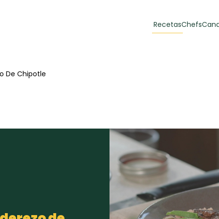
Recetas
Chefs
Cana
orias
Recetas Destacadas
o De Chipotle
 y Muffins
ulzura
Toast de trucha
EMPANA
curada y queso
CARNE
30 min
60 min
casero
aderezo de