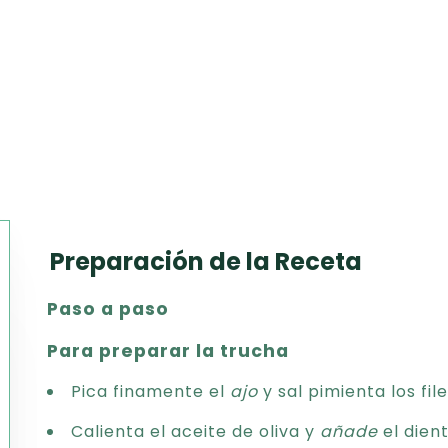
Preparación de la Receta
Texto
Paso a paso
CSV
PDF
Para preparar la trucha
Excel
Pica finamente el
ajo
y sal pimienta los fil
Word
Calienta el aceite de oliva y
añade
el dien