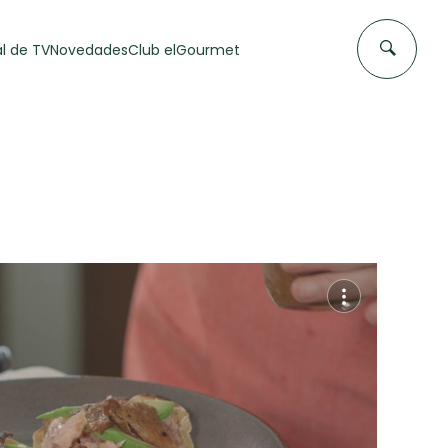
l de TV
Novedades
Club elGourmet
DAS DE
FLAN CASERO
50 min