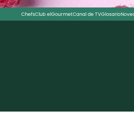
Chefs
Club elGourmet
Canal de TV
Glosario
Nove