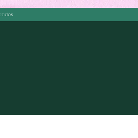
dades