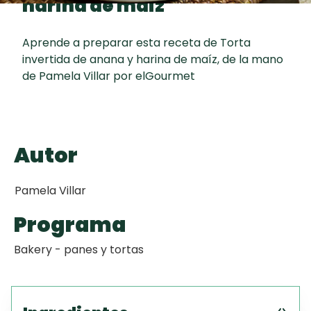
harina de maíz
Toast
curad
Todas las
Key Lime Pie
30 min
recetas
Aprende a preparar esta receta de Torta
invertida de anana y harina de maíz, de la mano
Galletas con
de Pamela Villar por elGourmet
Chispas de
Chocolate
Raspaditas
Autor
Mendocinas
Pamela Villar
Programa
Bakery - panes y tortas