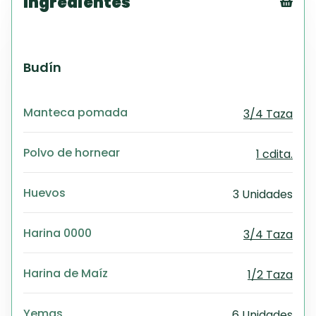
Ingredientes
Tex
CS
PD
Budín
Exc
Wo
Manteca pomada
3/4 Taza
Polvo de hornear
1 cdita.
Huevos
3 Unidades
Harina 0000
3/4 Taza
Harina de Maíz
1/2 Taza
Yemas
6 Unidades