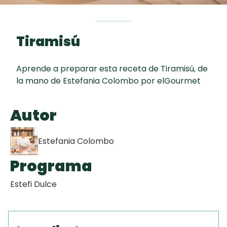
curad
Todas las
30 min
Key Lime Pie
recetas
Tiramisú
Galletas con
Chispas de
Aprende a preparar esta receta de Tiramisú, de
Chocolate
la mano de Estefania Colombo por elGourmet
Tiramisú
Autor
Estefania Colombo
Programa
Estefi Dulce