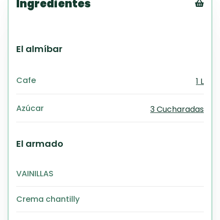
Ingredientes
Tex
CS
PD
El almíbar
Exc
Wo
Cafe
1 L
Azúcar
3 Cucharadas
El armado
VAINILLAS
Crema chantilly