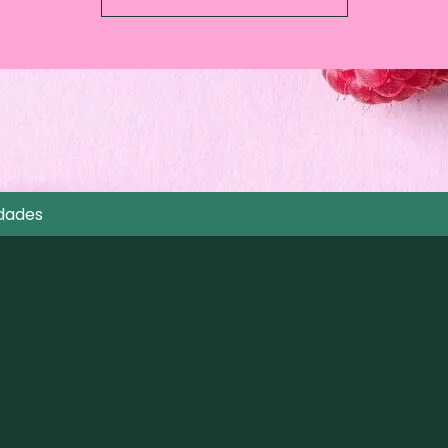
dades