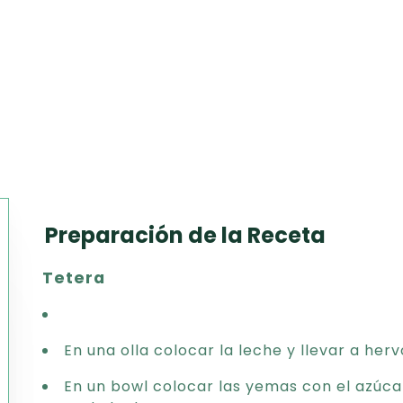
Preparación de la Receta
Texto
Tetera
CSV
PDF
Excel
En una olla colocar la leche y llevar a herv
Word
En un bowl colocar las yemas con el azúcar