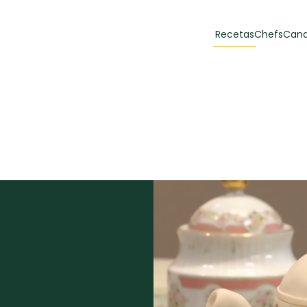
Recetas
Chefs
Cana
orias
Recetas Destacadas
 y Muffins
ulzura
Toast de trucha
EMPANA
curada y queso
CARNE
30 min
60 min
casero