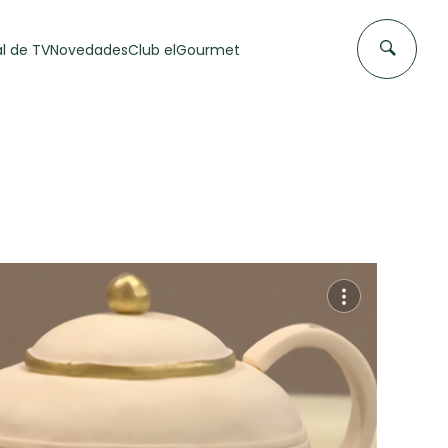
l de TV
Novedades
Club elGourmet
DAS DE
FLAN CASERO
50 min