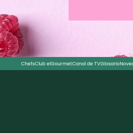
Chefs
Club elGourmet
Canal de TV
Glosario
Nove