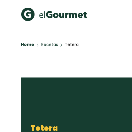
Recetas Populares
Categ
Home
Recetas
Tetera
Hot Pancakes
Cupcakes
A Pura D
Aguachile de Camarón de
mi Papá
Galletas con Chispas de
Chocolate
Key Lime Pie
Red Velvet Cake
Todas las recetas
Tetera