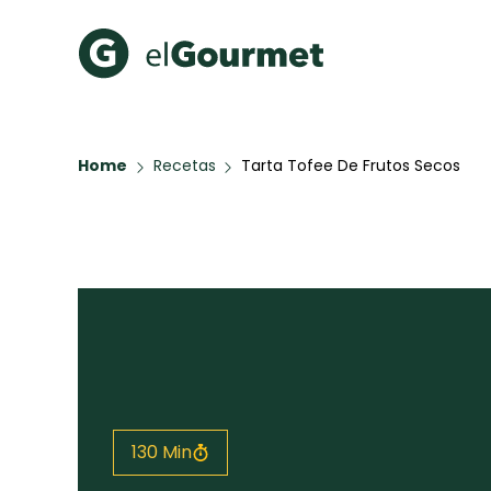
Recetas Populares
Categ
Home
Recetas
Tarta Tofee De Frutos Secos
Hot Pancakes
Cupcakes
A Pura D
Aguachile de Camarón de
mi Papá
Galletas con Chispas de
Chocolate
Key Lime Pie
Red Velvet Cake
Todas las recetas
130 Min