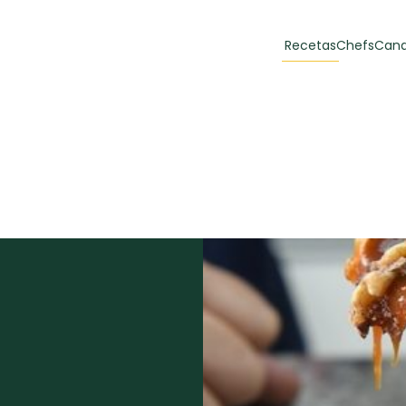
Recetas
Chefs
Cana
orias
Recetas Destacadas
 y Muffins
ulzura
Toast de trucha
EMPANA
curada y queso
CARNE
30 min
60 min
casero