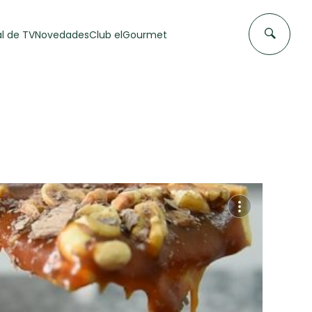
l de TV
Novedades
Club elGourmet
DAS DE
FLAN CASERO
50 min