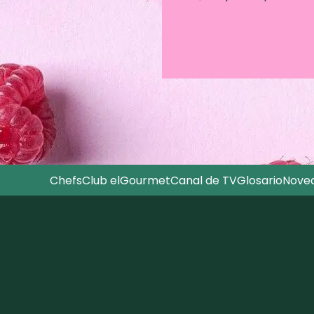
Chefs
Club elGourmet
Canal de TV
Glosario
Nove