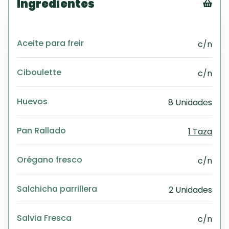
Ingredientes
Tex
CS
Aceite para freir
c/n
PD
Exc
Wo
Ciboulette
c/n
Huevos
8 Unidades
Pan Rallado
1 Taza
Orégano fresco
c/n
Salchicha parrillera
2 Unidades
Salvia Fresca
c/n