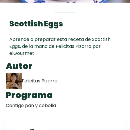
curad
Todas las
30 min
Key Lime Pie
recetas
Scottish Eggs
Tiramisú
Aprende a preparar esta receta de Scottish
Galletas con
Eggs, de la mano de Felicitas Pizarro por
Chispas de
elGourmet
Chocolate
Autor
Felicitas Pizarro
Programa
Contigo pan y cebolla