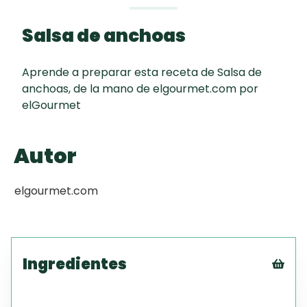
curad
Todas las
30 min
Galletas con
Salsa de anchoas
recetas
Chispas de
Chocolate
Aprende a preparar esta receta de Salsa de
anchoas, de la mano de elgourmet.com por
Red Velvet
elGourmet
Cake
Autor
Key Lime Pie
elgourmet.com
Ingredientes
Tex
CS