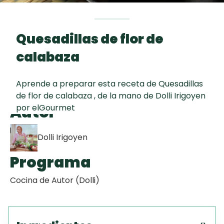
Toast
curad
Todas las
Key Lime Pie
30 min
recetas
Quesadillas de flor de
Galletas con
calabaza
Chispas de
Chocolate
Aprende a preparar esta receta de Quesadillas
de flor de calabaza , de la mano de Dolli Irigoyen
Raspaditas
Autor
por elGourmet
Mendocinas
Dolli Irigoyen
Programa
Cocina de Autor (Dolli)