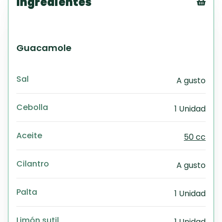
Ingredientes
Tex
CS
PD
Guacamole
Exc
Wo
Sal
A gusto
Cebolla
1 Unidad
Aceite
50 cc
Cilantro
A gusto
Palta
1 Unidad
Limón sutil
1 Unidad