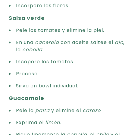
Incorpore las flores.
Salsa verde
Pele los tomates y elimine la piel.
En una
cacerola
con aceite saltee el
ajo
,
la
cebolla
.
Incopore los tomates
Procese
Sirva en bowl individual.
Guacamole
Pele la
palta
y elimine el
carozo
.
Exprima el
limón
.
Pique finamente la
cebolla
, el
chile
y el