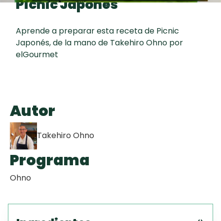
Picnic Japonés
Toast
curad
Todas las
Key Lime Pie
30 min
recetas
Aprende a preparar esta receta de Picnic
Japonés, de la mano de Takehiro Ohno por
Galletas con
elGourmet
Chispas de
Chocolate
Raspaditas
Autor
Mendocinas
Takehiro Ohno
Programa
Ohno