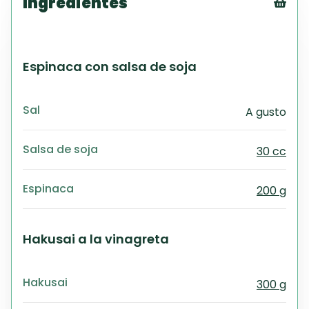
Ingredientes
Tex
CS
PD
Espinaca con salsa de soja
Exc
Wo
Sal
A gusto
Salsa de soja
30 cc
Espinaca
200 g
Hakusai a la vinagreta
Hakusai
300 g