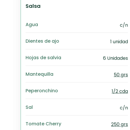
Salsa
Agua
c/n
Dientes de ajo
1 unidad
Hojas de salvia
6 Unidades
Mantequilla
50 grs
Peperonchino
1/2 cda
Sal
c/n
Tomate Cherry
250 grs