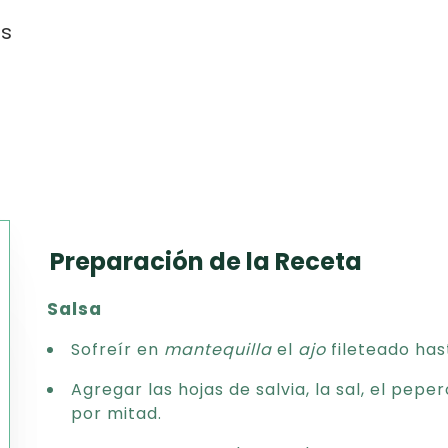
as
Preparación de la Receta
Texto
Salsa
CSV
PDF
Sofreír en
mantequilla
el
ajo
fileteado has
Excel
Agregar las hojas de salvia, la sal, el pep
Word
por mitad.