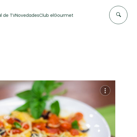
l de TV
Novedades
Club elGourmet
DAS DE
FLAN CASERO
50 min