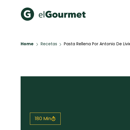
Recetas Populares
Categ
Home
Recetas
Pasta Rellena Por Antonio De Livi
Hot Pancakes
Cupcakes
A Pura D
Aguachile de Camarón de
mi Papá
Galletas con Chispas de
Chocolate
Key Lime Pie
Tiramisú
Todas las recetas
180 Min