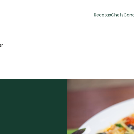
Recetas
Chefs
Cana
orias
Recetas Destacadas
er
 y Muffins
ulzura
Toast de trucha
EMPANA
curada y queso
CARNE
30 min
60 min
casero