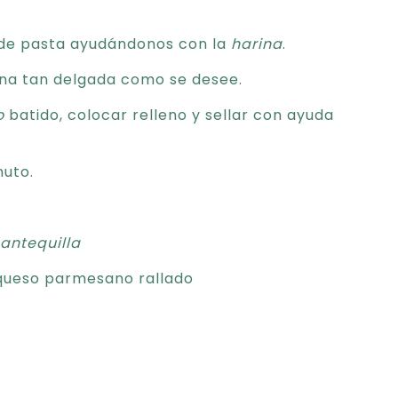
 de pasta ayudándonos con la
harina
.
ina tan delgada como se desee.
o
batido, colocar relleno y sellar con ayuda
nuto.
antequilla
queso parmesano rallado