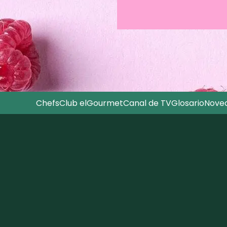
Chefs
Club elGourmet
Canal de TV
Glosario
Nove