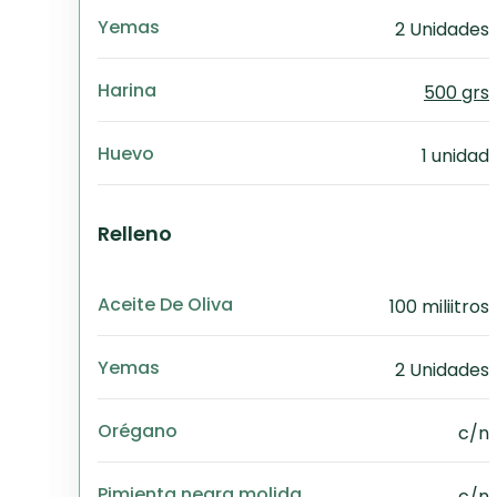
Yemas
2 Unidades
Harina
500 grs
Huevo
1 unidad
Relleno
Aceite De Oliva
100 miliitros
Yemas
2 Unidades
Orégano
c/n
Pimienta negra molida
c/n