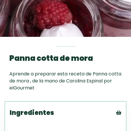
curad
Todas las
30 min
Galletas con
recetas
Chispas de
Chocolate
Key Lime Pie
Panna cotta de mora
Red Velvet
Autor
Cake
Aprende a preparar esta receta de Panna cotta
de mora , de la mano de Carolina Espinal por
Carolina Espinal
elGourmet
Ingredientes
Tex
CS