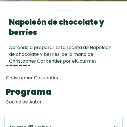
Toast
curad
Todas las
Galletas con
30 min
recetas
Chispas de
Napoleón de chocolate y
Chocolate
berries
Key Lime Pie
Aprende a preparar esta receta de Napoleón
de chocolate y berries, de la mano de
Red Velvet
Autor
Christopher Carpentier por elGourmet
Cake
Christopher Carpentier
Programa
Cocina de Autor