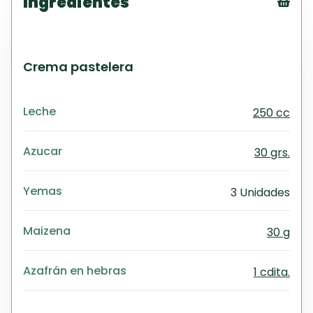
Ingredientes
Tex
CS
PD
Crema pastelera
Exc
Wo
Leche
250 cc
Azucar
30 grs.
Yemas
3 Unidades
Maizena
30 g
Azafrán en hebras
1 cdita.