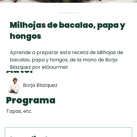
curad
Todas las
30 min
Galletas con
recetas
Chispas de
Milhojas de bacalao, papa y
Chocolate
hongos
Key Lime Pie
Aprende a preparar esta receta de Milhojas de
bacalao, papa y hongos, de la mano de Borja
Red Velvet
Autor
Blazquez por elGourmet
Cake
Borja Blazquez
Programa
Tapas, etc.