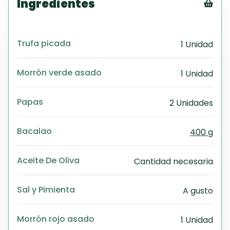
Ingredientes
Tex
CS
Trufa picada
1 Unidad
PD
Exc
Wo
Morrón verde asado
1 Unidad
Papas
2 Unidades
Bacalao
400 g
Aceite De Oliva
Cantidad necesaria
Sal y Pimienta
A gusto
Morrón rojo asado
1 Unidad