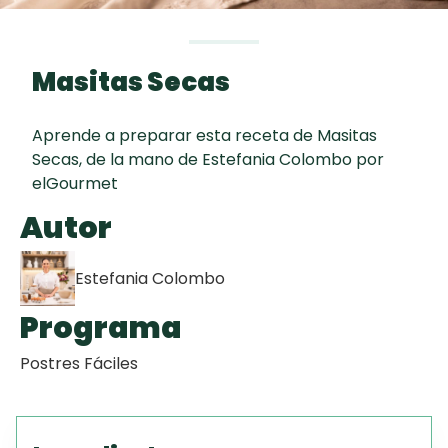
curad
Todas las
30 min
Galletas con
recetas
Chispas de
Masitas Secas
Chocolate
Aprende a preparar esta receta de Masitas
Tiramisú
Secas, de la mano de Estefania Colombo por
elGourmet
Key Lime Pie
Autor
Estefania Colombo
Programa
Postres Fáciles