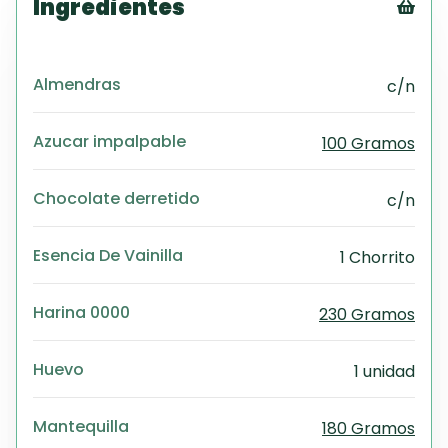
Ingredientes
Tex
CS
Almendras
c/n
PD
Exc
Wo
Azucar impalpable
100 Gramos
Chocolate derretido
c/n
Esencia De Vainilla
1 Chorrito
Harina 0000
230 Gramos
Huevo
1 unidad
Mantequilla
180 Gramos