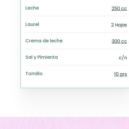
Leche
250 cc
Laurel
2 Hojas
Crema de leche
300 cc
Sal y Pimienta
c/n
Tomillo
10 grs