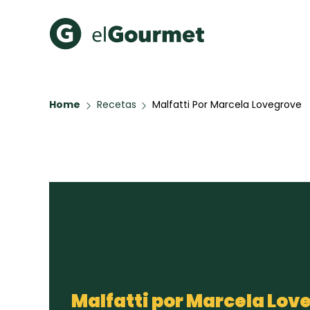
Recetas Populares
Categ
Home
Recetas
Malfatti Por Marcela Lovegrove
Hot Pancakes
Cupcakes
A Pura D
Aguachile de Camarón de
mi Papá
Galletas con Chispas de
Chocolate
Key Lime Pie
Red Velvet Cake
Todas las recetas
Malfatti por Marcela Lov