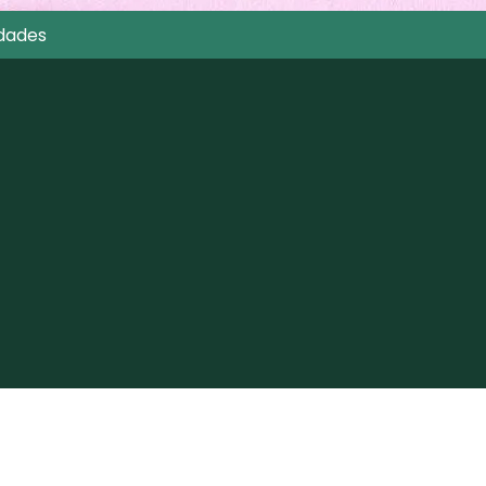
dades