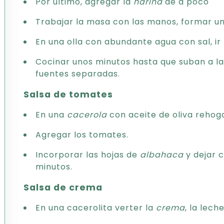
Por último, agregar la
harina
de a poco
Trabajar la masa con las manos, formar un 
En una olla con abundante agua con sal, ir
Cocinar unos minutos hasta que suban a la 
fuentes separadas.
Salsa de tomates
En una
cacerola
con aceite de oliva rehog
Agregar los tomates.
Incorporar las hojas de
albahaca
y dejar 
minutos.
Salsa de crema
En una cacerolita verter la
crema
, la lech