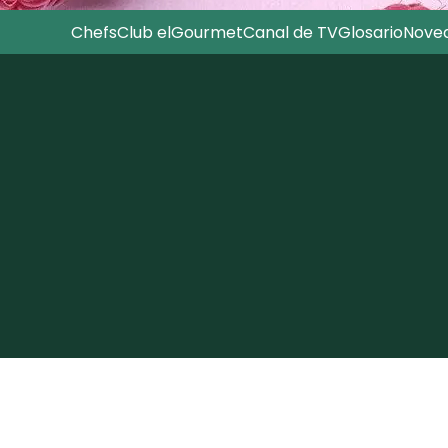
Chefs
Club elGourmet
Canal de TV
Glosario
Nove