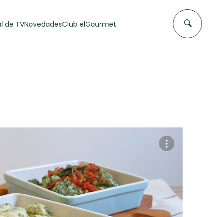
l de TV
Novedades
Club elGourmet
DAS DE
FLAN CASERO
50 min