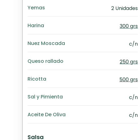
Yemas
2 Unidades
Harina
300 grs
Nuez Moscada
c/n
Queso rallado
250 grs
Ricotta
500 grs
Sal y Pimienta
c/n
Aceite De Oliva
c/n
Salsa