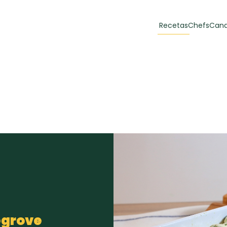
Recetas
Chefs
Cana
orias
Recetas Destacadas
 y Muffins
ulzura
Toast de trucha
EMPANA
curada y queso
CARNE
30 min
60 min
casero
egrove