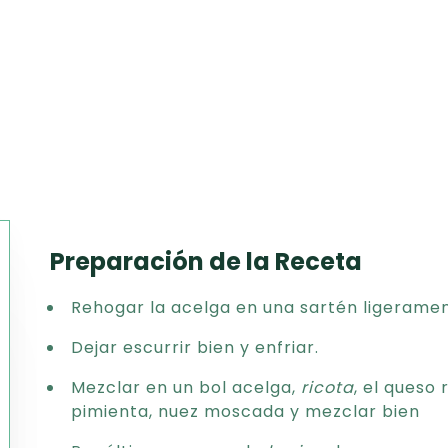
Preparación de la Receta
Texto
Rehogar la acelga en una sartén ligerame
CSV
PDF
Dejar escurrir bien y enfriar.
Excel
Mezclar en un bol acelga,
ricota
, el queso 
Word
pimienta, nuez moscada y mezclar bien