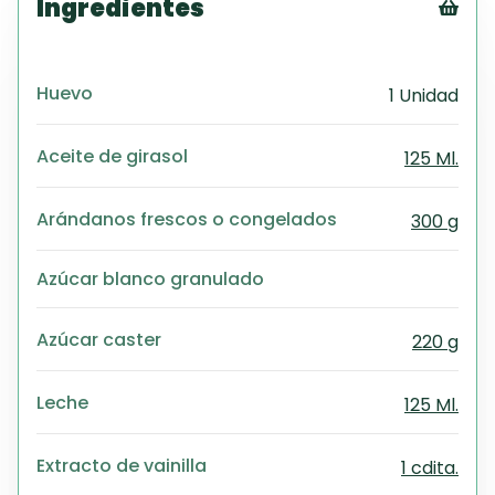
Ingredientes
Tex
CS
Huevo
1 Unidad
PD
Exc
Wo
Aceite de girasol
125 Ml.
Arándanos frescos o congelados
300 g
Azúcar blanco granulado
Azúcar caster
220 g
Leche
125 Ml.
Extracto de vainilla
1 cdita.