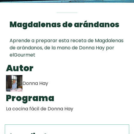
curad
Todas las
30 min
Galletas con
recetas
Chispas de
Magdalenas de arándanos
Chocolate
Aprende a preparar esta receta de Magdalenas
Key Lime Pie
de arándanos, de la mano de Donna Hay por
elGourmet
Tiramisú
Autor
Donna Hay
Programa
La cocina fácil de Donna Hay