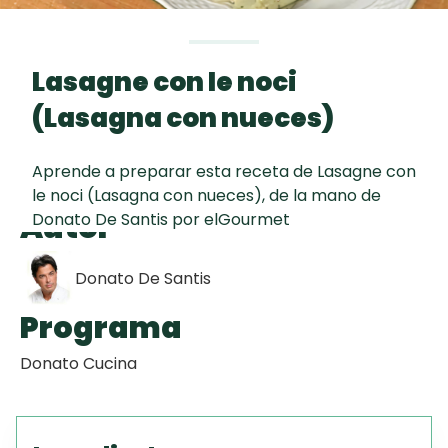
curad
Todas las
30 min
Galletas con
recetas
Chispas de
Lasagne con le noci
Chocolate
(Lasagna con nueces)
Key Lime Pie
Aprende a preparar esta receta de Lasagne con
le noci (Lasagna con nueces), de la mano de
Tiramisú
Autor
Donato De Santis por elGourmet
Donato De Santis
Programa
Donato Cucina