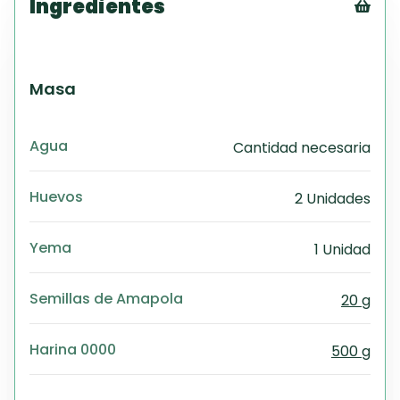
Ingredientes
Tex
CS
PD
Masa
Exc
Wo
Agua
Cantidad necesaria
Huevos
2 Unidades
Yema
1 Unidad
Semillas de Amapola
20 g
Harina 0000
500 g