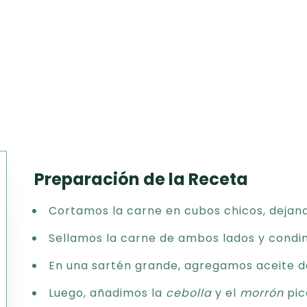
Preparación de la Receta
Texto
Cortamos la carne en cubos chicos, dejan
CSV
PDF
Sellamos la carne de ambos lados y condi
Excel
En una sartén grande, agregamos aceite d
Word
Luego, añadimos la
cebolla
y el
morrón
pic