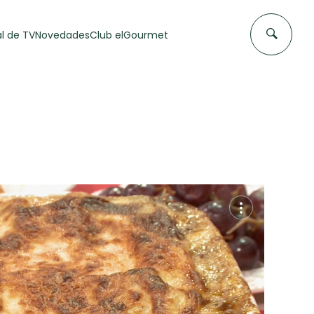
l de TV
Novedades
Club elGourmet
DAS DE
FLAN CASERO
50 min