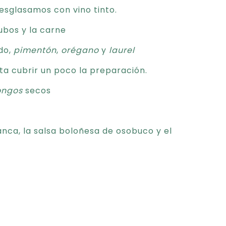
esglasamos con vino tinto.
bos y la carne
do,
pimentón
,
orégano
y
laurel
a cubrir un poco la preparación.
ongos
secos
nca, la salsa boloñesa de osobuco y el