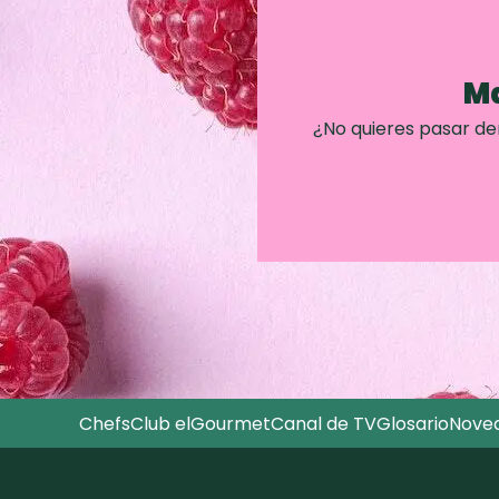
Ma
¿No quieres pasar d
Chefs
Club elGourmet
Canal de TV
Glosario
Nove