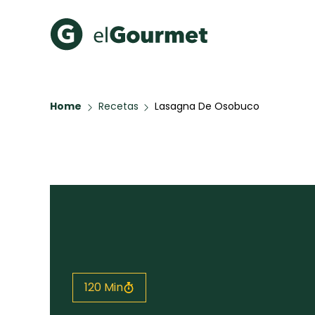
Recetas Populares
Categ
Home
Recetas
Lasagna De Osobuco
Hot Pancakes
Cupcakes
A Pura D
Aguachile de Camarón de
mi Papá
Galletas con Chispas de
Chocolate
Key Lime Pie
Red Velvet Cake
Todas las recetas
120 Min