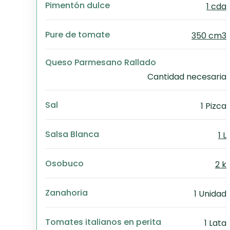
Pimentón dulce
1 cda
Pure de tomate
350 cm3
Queso Parmesano Rallado
Cantidad necesaria
Sal
1 Pizca
Salsa Blanca
1 L
Osobuco
2 k
Zanahoria
1 Unidad
Tomates italianos en perita
1 Lata