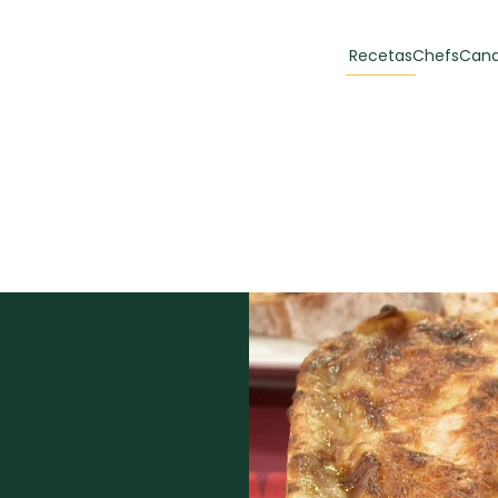
Recetas
Chefs
Cana
orias
Recetas Destacadas
 y Muffins
ulzura
Toast de trucha
EMPANA
curada y queso
CARNE
30 min
60 min
casero