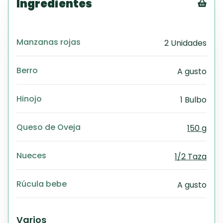
Ingredientes
Tex
CS
Manzanas rojas
2 Unidades
PD
Exc
Wo
Berro
A gusto
Hinojo
1 Bulbo
Queso de Oveja
150 g
Nueces
1/2 Taza
Rúcula bebe
A gusto
Varios