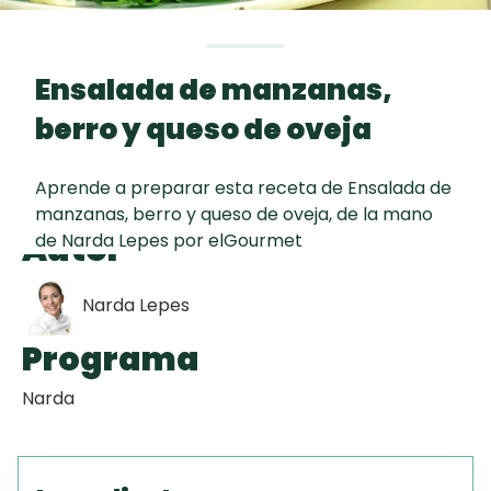
curad
Todas las
30 min
Galletas con
recetas
Chispas de
Ensalada de manzanas,
Chocolate
berro y queso de oveja
Key Lime Pie
Aprende a preparar esta receta de Ensalada de
manzanas, berro y queso de oveja, de la mano
Red Velvet
Autor
de Narda Lepes por elGourmet
Cake
Narda Lepes
Programa
Narda