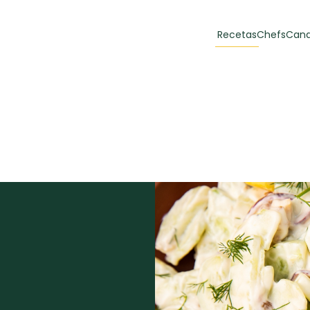
Recetas
Chefs
Cana
orias
Recetas Destacadas
 y Muffins
ulzura
Toast de trucha
EMPANA
curada y queso
CARNE
30 min
60 min
casero