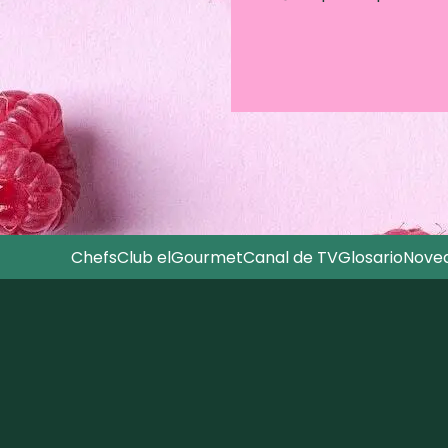
Chefs
Club elGourmet
Canal de TV
Glosario
Nove