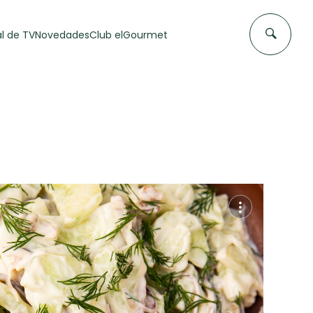
l de TV
Novedades
Club elGourmet
DAS DE
FLAN CASERO
50 min