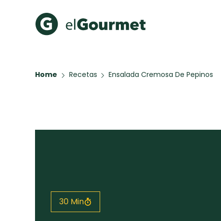
Recetas Populares
Categ
Home
Recetas
Ensalada Cremosa De Pepinos
Hot Pancakes
Cupcakes
A Pura D
Aguachile de Camarón de
mi Papá
Galletas con Chispas de
Chocolate
Key Lime Pie
Red Velvet Cake
Todas las recetas
30 Min