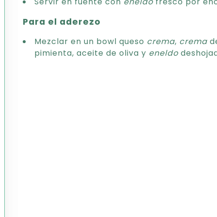
Servir en fuente con
eneldo
fresco por en
Para el aderezo
Mezclar en un bowl queso
crema
,
crema
de
pimienta, aceite de oliva y
eneldo
deshoja