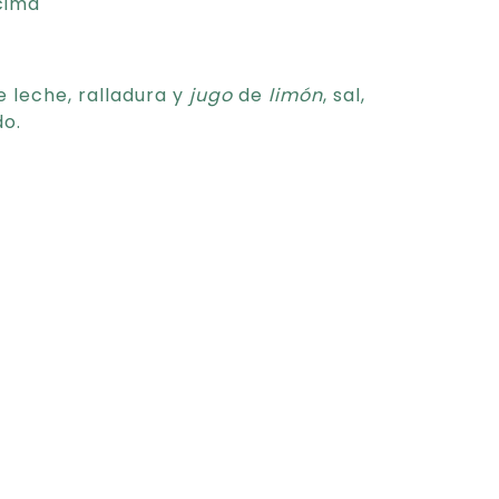
cima
 leche, ralladura y
jugo
de
limón
, sal,
do.