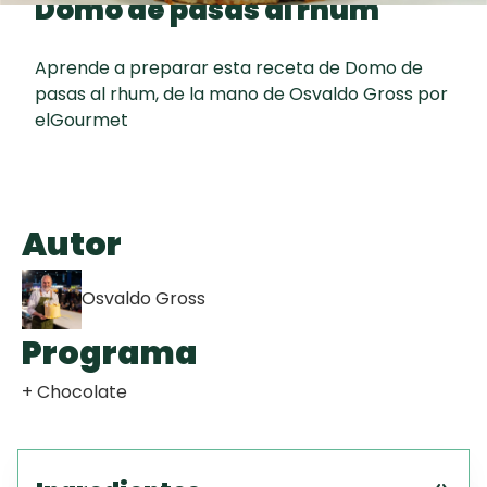
Domo de pasas al rhum
Toast
curad
Todas las
Key Lime Pie
30 min
recetas
Aprende a preparar esta receta de Domo de
pasas al rhum, de la mano de Osvaldo Gross por
Galletas con
elGourmet
Chispas de
Chocolate
Raspaditas
Autor
Mendocinas
Osvaldo Gross
Programa
+ Chocolate