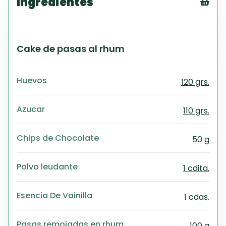
Ingredientes
Tex
CS
PD
Cake de pasas al rhum
Exc
Wo
Huevos
120 grs.
Azucar
110 grs.
Chips de Chocolate
50 g
Polvo leudante
1 cdita.
Esencia De Vainilla
1 cdas.
Pasas remojadas en rhum
100 g