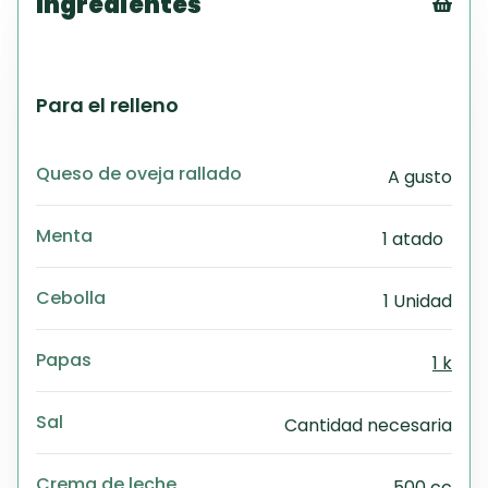
Ingredientes
Tex
CS
PD
Para el relleno
Exc
Wo
Queso de oveja rallado
A gusto
Menta
1 atado
Cebolla
1 Unidad
Papas
1 k
Sal
Cantidad necesaria
Crema de leche
500 cc