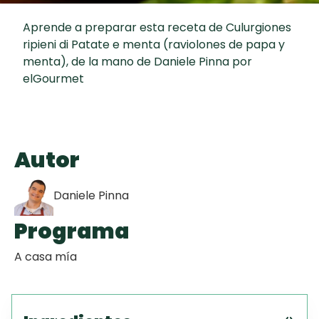
Toast
curad
Todas las
Galletas con
30 min
Aprende a preparar esta receta de Culurgiones
recetas
Chispas de
ripieni di Patate e menta (raviolones de papa y
Chocolate
menta), de la mano de Daniele Pinna por
elGourmet
Red Velvet
Cake
Autor
Key Lime Pie
Daniele Pinna
Programa
A casa mía