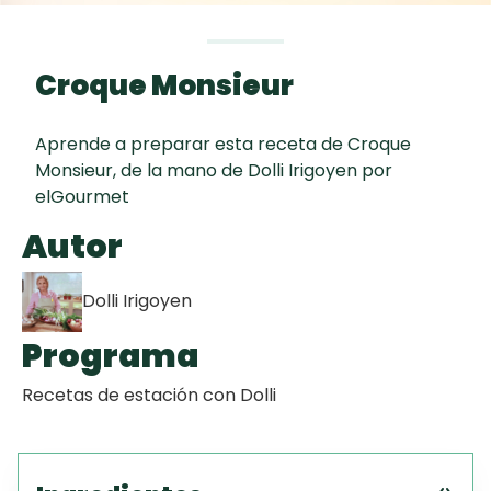
Toast
curad
Todas las
Galletas con
30 min
recetas
Chispas de
Croque Monsieur
Chocolate
Aprende a preparar esta receta de Croque
Key Lime Pie
Monsieur, de la mano de Dolli Irigoyen por
elGourmet
Red Velvet
Autor
Cake
Dolli Irigoyen
Programa
Recetas de estación con Dolli