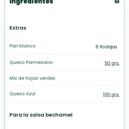
Ingredientes
Tex
CS
PD
Extras
Exc
Wo
Pan blanco
8 Rodajas
Queso Parmesano
50 grs.
Mix de hojas verdes
Queso Azul
100 grs.
Para la salsa bechamel