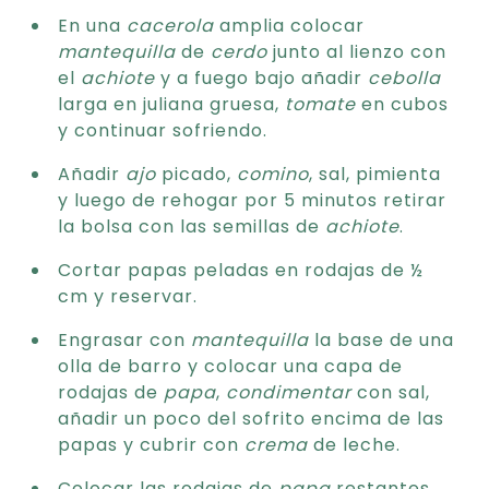
En una
cacerola
amplia colocar
mantequilla
de
cerdo
junto al lienzo con
el
achiote
y a fuego bajo añadir
cebolla
larga en juliana gruesa,
tomate
en cubos
y continuar sofriendo.
Añadir
ajo
picado,
comino
, sal, pimienta
y luego de rehogar por 5 minutos retirar
la bolsa con las semillas de
achiote
.
Cortar papas peladas en rodajas de ½
cm y reservar.
Engrasar con
mantequilla
la base de una
olla de barro y colocar una capa de
rodajas de
papa
,
condimentar
con sal,
añadir un poco del sofrito encima de las
papas y cubrir con
crema
de leche.
Colocar las rodajas de
papa
restantes,