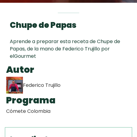
curad
Todas las
30 min
Galletas con
recetas
Chispas de
Chupe de Papas
Chocolate
Aprende a preparar esta receta de Chupe de
Red Velvet
Papas, de la mano de Federico Trujillo por
Cake
elGourmet
Autor
Key Lime Pie
Federico Trujillo
Programa
Cómete Colombia