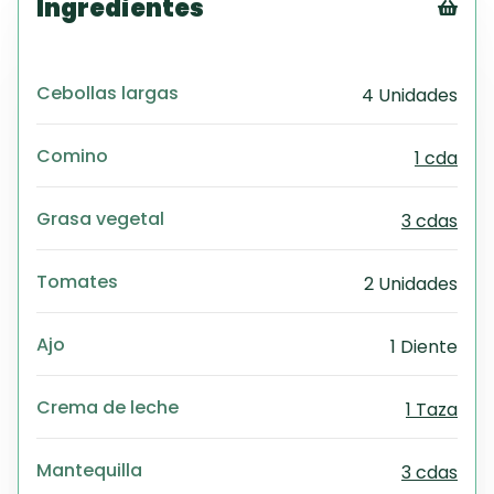
Ingredientes
Tex
CS
Cebollas largas
4 Unidades
PD
Exc
Wo
Comino
1 cda
Grasa vegetal
3 cdas
Tomates
2 Unidades
Ajo
1 Diente
Crema de leche
1 Taza
Mantequilla
3 cdas