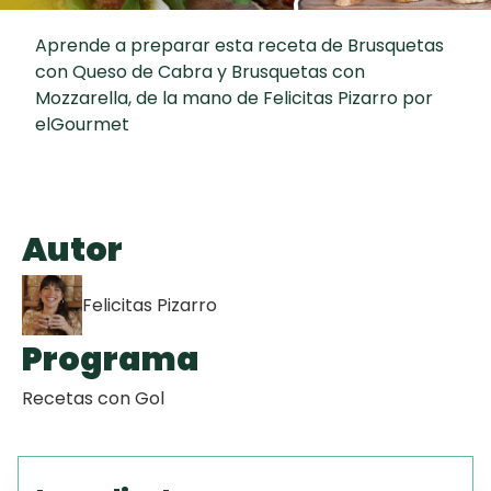
curad
Todas las
30 min
Key Lime Pie
Aprende a preparar esta receta de Brusquetas
recetas
con Queso de Cabra y Brusquetas con
Mozzarella, de la mano de Felicitas Pizarro por
Galletas con
elGourmet
Chispas de
Chocolate
Tiramisú
Autor
Felicitas Pizarro
Programa
Recetas con Gol