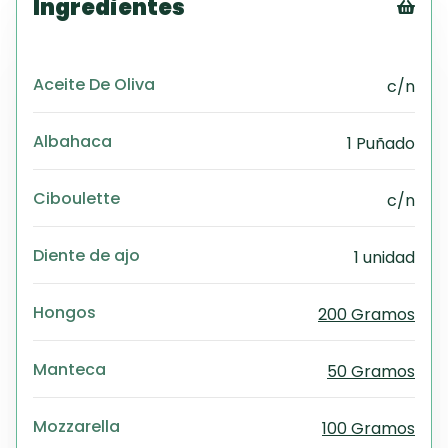
Ingredientes
Tex
CS
Aceite De Oliva
c/n
PD
Exc
Wo
Albahaca
1 Puñado
Ciboulette
c/n
Diente de ajo
1 unidad
Hongos
200 Gramos
Manteca
50 Gramos
Mozzarella
100 Gramos