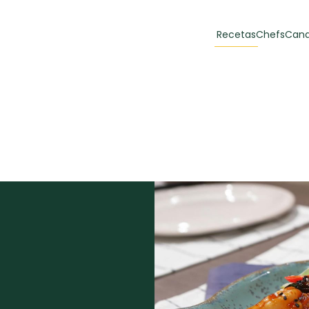
Recetas
Chefs
Cana
orias
Recetas Destacadas
 y Muffins
ulzura
Toast de trucha
EMPANA
curada y queso
CARNE
30 min
60 min
casero