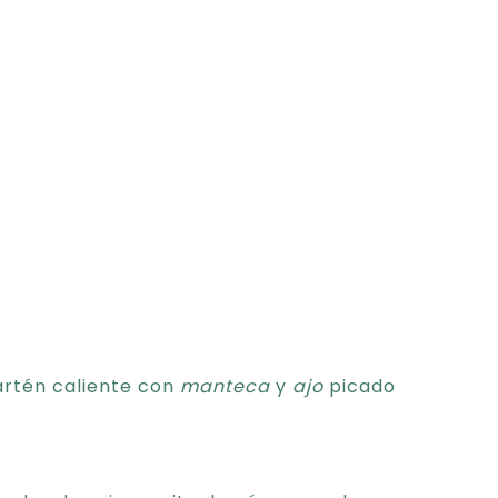
rtén caliente con
manteca
y
ajo
picado