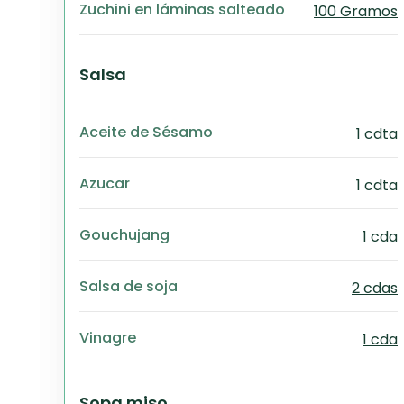
Zuchini en láminas salteado
100 Gramos
Salsa
Aceite de Sésamo
1 cdta
Azucar
1 cdta
Gouchujang
1 cda
Salsa de soja
2 cdas
Vinagre
1 cda
Sopa miso