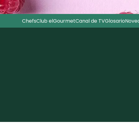
Chefs
Club elGourmet
Canal de TV
Glosario
Nove