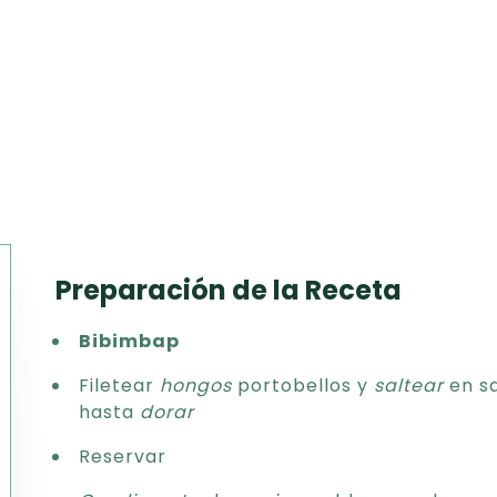
Preparación de la Receta
Texto
Bibimbap
CSV
PDF
Filetear
hongos
portobellos y
saltear
en sa
Excel
hasta
dorar
Word
Reservar