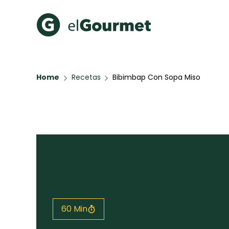
Recetas Populares
Categ
Home
Recetas
Bibimbap Con Sopa Miso
Hot Pancakes
Cupcakes
A Pura D
Aguachile de Camarón de
mi Papá
Key Lime Pie
Galletas con Chispas de
Chocolate
Raspaditas Mendocinas
Todas las recetas
60 Min