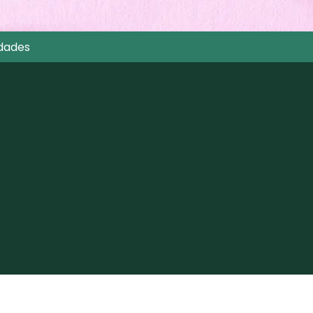
dades