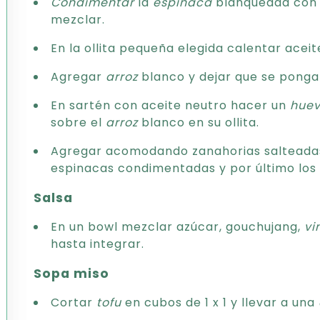
Condimentar
la
espinaca
blanqueada con s
mezclar.
En la ollita pequeña elegida calentar acei
Agregar
arroz
blanco y dejar que se ponga
En sartén con aceite neutro hacer un
hue
sobre el
arroz
blanco en su ollita.
Agregar acomodando zanahorias salteadas, 
espinacas condimentadas y por último los 
Salsa
En un bowl mezclar azúcar, gouchujang,
vi
hasta integrar.
Sopa miso
Cortar
tofu
en cubos de 1 x 1 y llevar a una