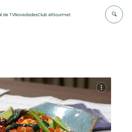
l de TV
Novedades
Club elGourmet
DAS DE
FLAN CASERO
50 min