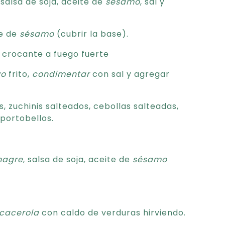
alsa de soja, aceite de
sésamo
, sal y
te de
sésamo
(cubrir la base).
 crocante a fuego fuerte
vo
frito,
condimentar
con sal y agregar
zuchinis salteados, cebollas salteadas,
portobellos.
nagre
, salsa de soja, aceite de
sésamo
cacerola
con caldo de verduras hirviendo.