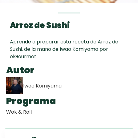
curad
Todas las
30 min
Galletas con
recetas
Chispas de
Arroz de Sushi
Chocolate
Aprende a preparar esta receta de Arroz de
Key Lime Pie
Sushi, de la mano de Iwao Komiyama por
elGourmet
Red Velvet
Autor
Cake
Iwao Komiyama
Programa
Wok & Roll