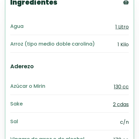
Ingredientes
Tex
CS
Agua
1 Litro
PD
Exc
Wo
Arroz (tipo medio doble carolina)
1 Kilo
Aderezo
Azúcar o Mirin
130 cc
Sake
2 cdas
Sal
c/n