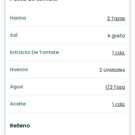
Exc
Wo
Harina
2 Tazas
Sal
A gusto
Extracto De Tomate
1 cda.
Huevos
2 Unidades
Agua
1/2 Taza
Aceite
1 cda.
Relleno