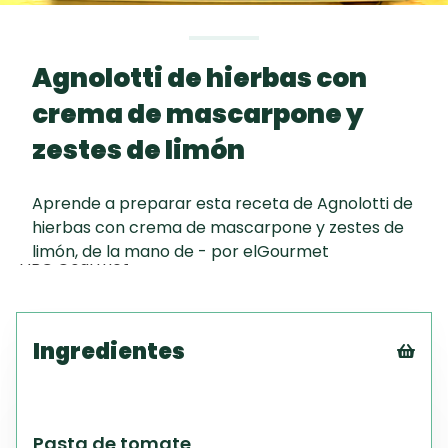
Toast
curad
Todas las
Key Lime Pie
30 min
recetas
Agnolotti de hierbas con
Galletas con
crema de mascarpone y
Chispas de
Chocolate
zestes de limón
Raspaditas
Aprende a preparar esta receta de Agnolotti de
Programa
Mendocinas
hierbas con crema de mascarpone y zestes de
limón, de la mano de - por elGourmet
ABC Gourmet
Ingredientes
Tex
CS
PD
Pasta de tomate