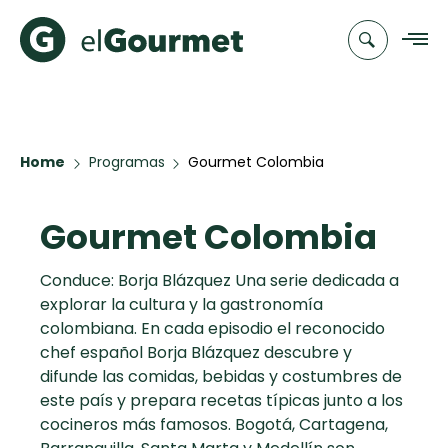
Recetas
Home
Programas
Gourmet Colombia
Chefs
Gourmet Colombia
Recetas
Categorias
Canal de
Populares
TV
Conduce: Borja Blázquez Una serie dedicada a
explorar la cultura y la gastronomía
Aguachile de
Cupcakes y
Novedades
colombiana. En cada episodio el reconocido
Camarón de
Muffins
chef español Borja Blázquez descubre y
mi Papá
Club
difunde las comidas, bebidas y costumbres de
A Pura Dulzura
elGourmet
este país y prepara recetas típicas junto a los
cocineros más famosos. Bogotá, Cartagena,
Hot Pancakes
Toast