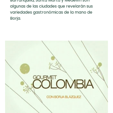
Barranquilla, Santa Marta y Medellín son
curad
Todas las
algunas de las ciudades que revelarán sus
30 min
Galletas con
variedades gastronómicas de la mano de
recetas
Chispas de
Borja.
Chocolate
Key Lime Pie
Red Velvet
Cake