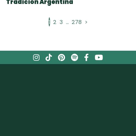
Tradición Argentina
1
2
3
...
278
>