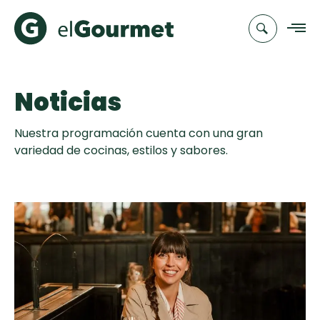
Noticias
Recetas
Nuestra programación cuenta con una gran
Chefs
variedad de cocinas, estilos y sabores.
Recetas
Categorias
Canal de
Populares
TV
Hot Pancakes
Cupcakes y
Novedades
Muffins
Club
Aguachile de
A Pura Dulzura
elGourmet
Camarón de
mi Papá
Toast