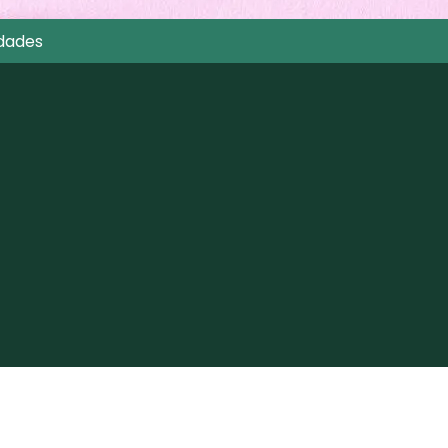
dades