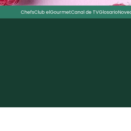
Chefs
Club elGourmet
Canal de TV
Glosario
Nove