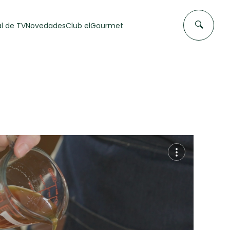
l de TV
Novedades
Club elGourmet
DAS DE
FLAN CASERO
50 min