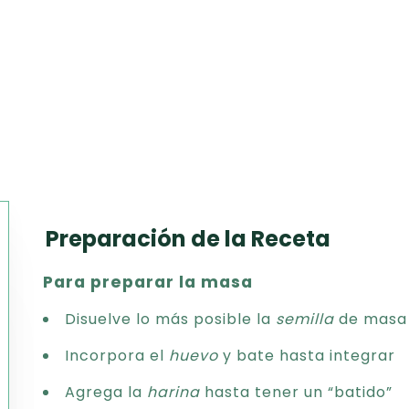
Preparación de la Receta
Texto
Para preparar la masa
CSV
PDF
Disuelve lo más posible la
semilla
de masa 
Excel
Incorpora el
huevo
y bate hasta integrar
Word
Agrega la
harina
hasta tener un “batido”