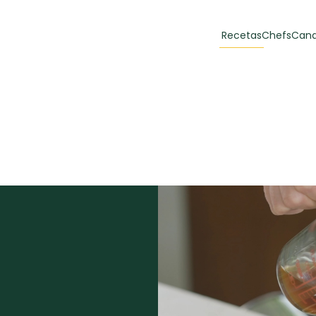
Recetas
Chefs
Cana
orias
Recetas Destacadas
 y Muffins
ulzura
Toast de trucha
EMPANA
curada y queso
CARNE
30 min
60 min
casero