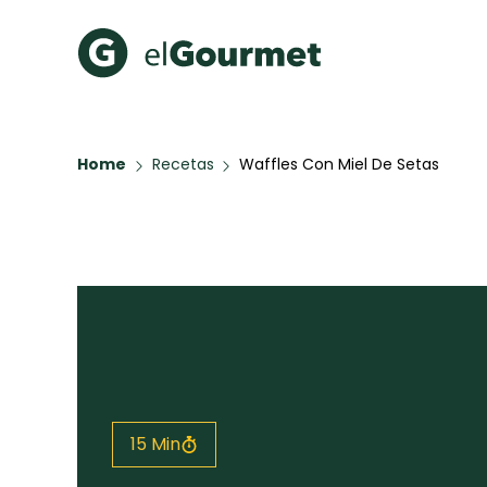
Recetas Populares
Categ
Home
Recetas
Waffles Con Miel De Setas
Hot Pancakes
Cupcakes
A Pura D
Aguachile de Camarón de
mi Papá
Key Lime Pie
Galletas con Chispas de
Chocolate
Raspaditas Mendocinas
Todas las recetas
15 Min