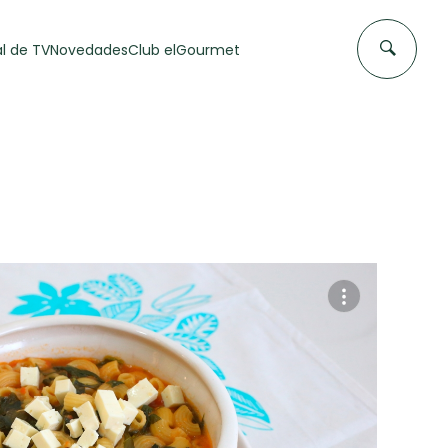
l de TV
Novedades
Club elGourmet
DAS DE
FLAN CASERO
50 min