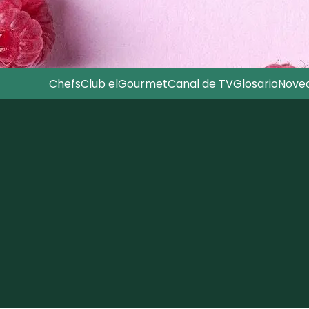
Chefs
Club elGourmet
Canal de TV
Glosario
Nove