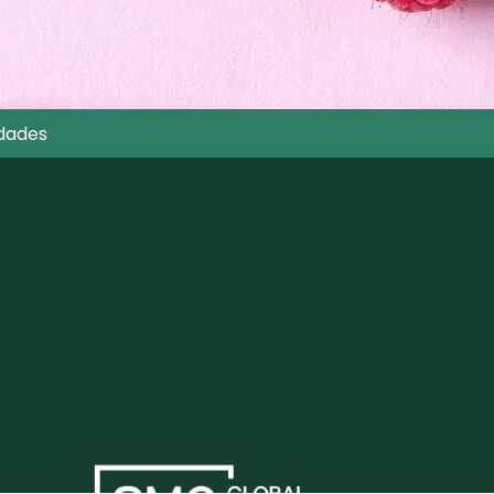
dades