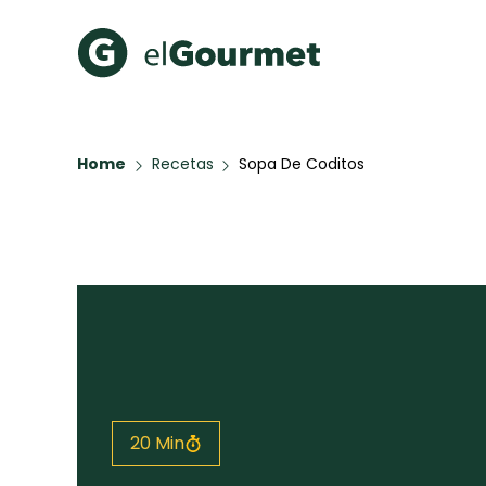
Recetas Populares
Categ
Home
Recetas
Sopa De Coditos
Hot Pancakes
Cupcakes
A Pura D
Aguachile de Camarón de
mi Papá
Key Lime Pie
Galletas con Chispas de
Chocolate
Raspaditas Mendocinas
Todas las recetas
20 Min