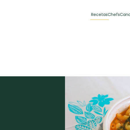
Recetas
Chefs
Cana
orias
Recetas Destacadas
 y Muffins
ulzura
Toast de trucha
EMPANA
curada y queso
CARNE
30 min
60 min
casero