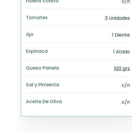
Fideos codito
c/n
Tomates
3 Unidades
Ajo
1 Diente
Espinaca
1 Atado
Queso Panela
100 grs
Sal y Pimienta
c/n
Aceite De Oliva
c/n