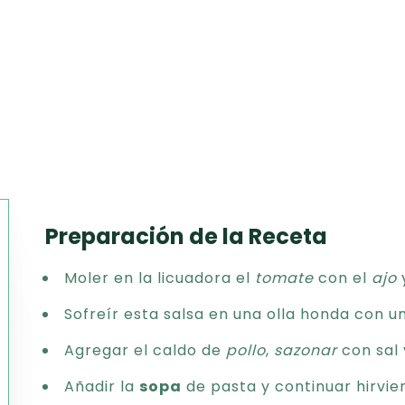
Preparación de la Receta
Texto
Moler en la licuadora el
tomate
con el
ajo
CSV
PDF
Sofreír esta salsa en una olla honda con u
Excel
Agregar el caldo de
pollo
,
sazonar
con sal 
Word
Añadir la
sopa
de pasta y continuar hirvie