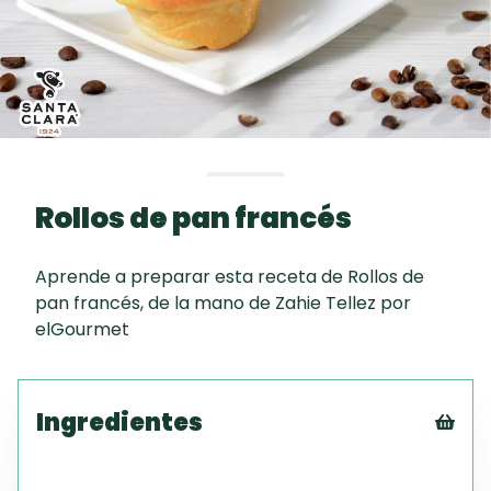
curad
Todas las
30 min
Galletas con
recetas
Chispas de
Chocolate
Red Velvet
Cake
Rollos de pan francés
Autor
Key Lime Pie
Aprende a preparar esta receta de Rollos de
pan francés, de la mano de Zahie Tellez por
Zahie Tellez
elGourmet
Ingredientes
Tex
CS