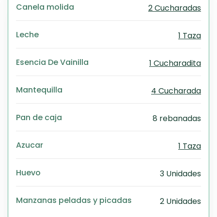
Canela molida
2 Cucharadas
PD
Exc
Wo
Leche
1 Taza
Esencia De Vainilla
1 Cucharadita
Mantequilla
4 Cucharada
Pan de caja
8 rebanadas
Azucar
1 Taza
Huevo
3 Unidades
Manzanas peladas y picadas
2 Unidades