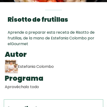
curad
Todas las
30 min
Galletas con
recetas
Chispas de
Risotto de frutillas
Chocolate
Aprende a preparar esta receta de Risotto de
Key Lime Pie
frutillas, de la mano de Estefania Colombo por
elGourmet
Red Velvet
Autor
Cake
Estefania Colombo
Programa
Aprovéchalo todo