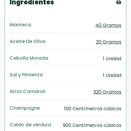
Ingredientes
Tex
CS
Manteca
40 Gramos
PD
Exc
Wo
Aceite De Oliva
20 Gramos
Cebolla Morada
1 Unidad
Sal y Pimienta
1 Unidad
Arroz Carnaroli
320 Gramos
Champagne
100 Centímetros cúbicos
Caldo de verdura
900 Centímetros cúbicos