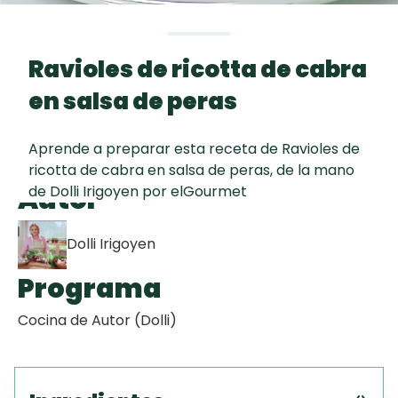
Toast
curad
Todas las
Galletas con
30 min
recetas
Chispas de
Ravioles de ricotta de cabra
Chocolate
en salsa de peras
Key Lime Pie
Aprende a preparar esta receta de Ravioles de
ricotta de cabra en salsa de peras, de la mano
Red Velvet
Autor
de Dolli Irigoyen por elGourmet
Cake
Dolli Irigoyen
Programa
Cocina de Autor (Dolli)