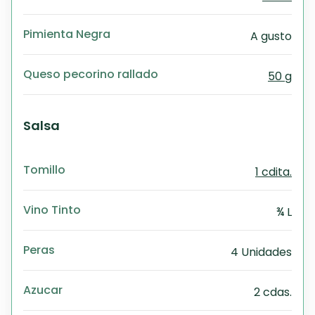
Pimienta Negra
A gusto
Queso pecorino rallado
50 g
Salsa
Tomillo
1 cdita.
Vino Tinto
¾ L
Peras
4 Unidades
Azucar
2 cdas.