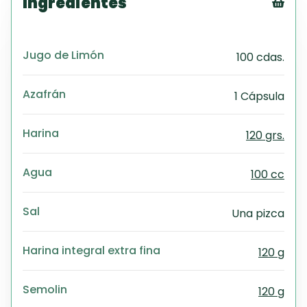
Ingredientes
Tex
CS
Jugo de Limón
100 cdas.
PD
Exc
Wo
Azafrán
1 Cápsula
Harina
120 grs.
Agua
100 cc
Sal
Una pizca
Harina integral extra fina
120 g
Semolin
120 g