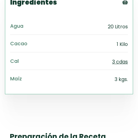
Ingredientes
Tex
CS
Agua
20 Litros
PD
Exc
Wo
Cacao
1 Kilo
Cal
3 cdas
Maíz
3 kgs.
Preparación de la Receta