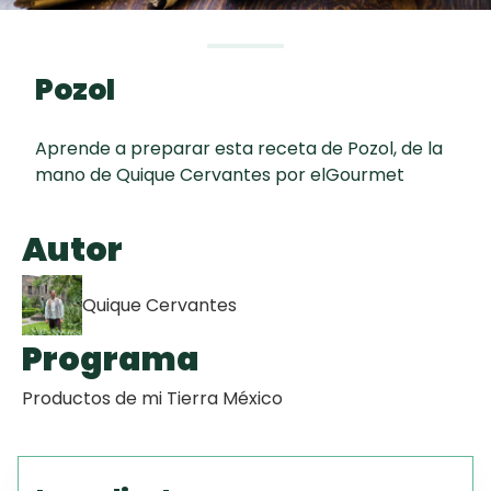
curad
Todas las
30 min
Key Lime Pie
recetas
Pozol
Galletas con
Chispas de
Aprende a preparar esta receta de Pozol, de la
Chocolate
mano de Quique Cervantes por elGourmet
Raspaditas
Autor
Mendocinas
Quique Cervantes
Programa
Productos de mi Tierra México