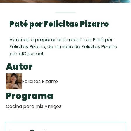
curad
Todas las
30 min
Galletas con
recetas
Chispas de
Paté por Felicitas Pizarro
Chocolate
Aprende a preparar esta receta de Paté por
Key Lime Pie
Felicitas Pizarro, de la mano de Felicitas Pizarro
por elGourmet
Red Velvet
Autor
Cake
Felicitas Pizarro
Programa
Cocina para mis Amigos