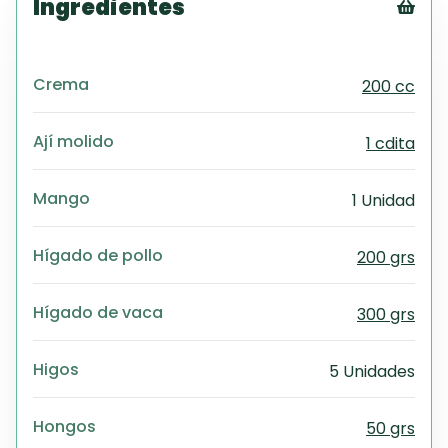
Ingredientes
Tex
CS
Crema
200 cc
PD
Exc
Wo
Ají molido
1 cdita
Mango
1 Unidad
Hígado de pollo
200 grs
Hígado de vaca
300 grs
Higos
5 Unidades
Hongos
50 grs