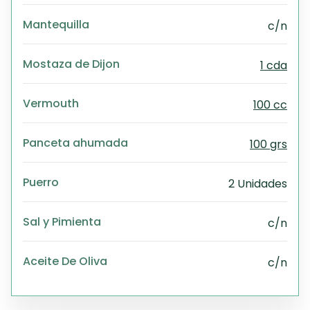
Mantequilla
c/n
Mostaza de Dijon
1 cda
Vermouth
100 cc
Panceta ahumada
100 grs
Puerro
2 Unidades
Sal y Pimienta
c/n
Aceite De Oliva
c/n