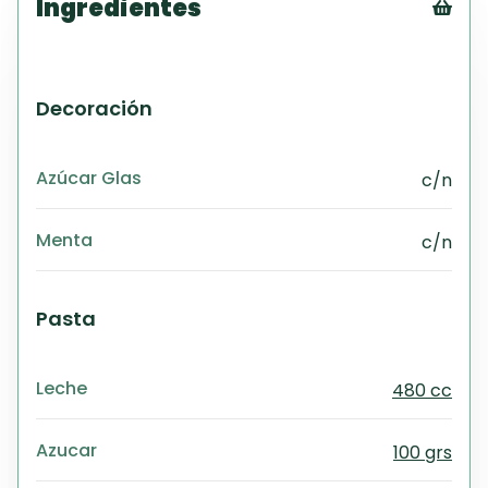
Ingredientes
Tex
CS
PD
Decoración
Exc
Wo
Azúcar Glas
c/n
Menta
c/n
Pasta
Leche
480 cc
Azucar
100 grs