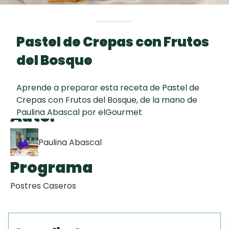
curad
Todas las
30 min
Galletas con
recetas
Chispas de
Pastel de Crepas con Frutos
Chocolate
del Bosque
Red Velvet
Cake
Aprende a preparar esta receta de Pastel de
Crepas con Frutos del Bosque, de la mano de
Autor
Paulina Abascal por elGourmet
Key Lime Pie
Paulina Abascal
Programa
Postres Caseros