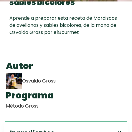
sables bicolores
Toast
curad
Todas las
Key Lime Pie
30 min
recetas
Aprende a preparar esta receta de Mordiscos
de avellanas y sables bicolores, de la mano de
Galletas con
Osvaldo Gross por elGourmet
Chispas de
Chocolate
Raspaditas
Autor
Mendocinas
Osvaldo Gross
Programa
Método Gross