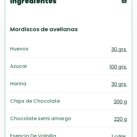
Ingredientes
Tex
CS
PD
Mordiscos de avellanas
Exc
Wo
Huevos
30 grs.
Azucar
100 grs.
Harina
30 grs.
Chips de Chocolate
200 g
Chocolate semi amargo
220 g
Esencia De Vainilla
1 cdas.