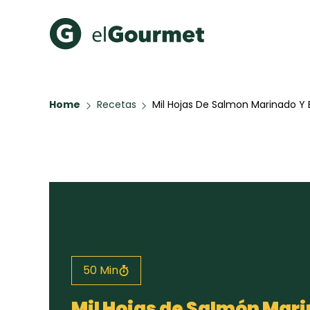
Recetas Populares
Categ
Home
Recetas
Mil Hojas De Salmon Marinado Y 
Aguachile de Camarón de
Cupcakes
mi Papá
A Pura D
Hot Pancakes
Galletas con Chispas de
Chocolate
Red Velvet Cake
Key Lime Pie
50 Min
Todas las recetas
Mil Hojas de Salmón Mar