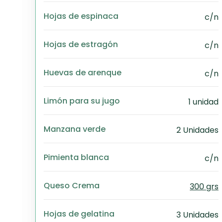
Hojas de espinaca
c/n
Hojas de estragón
c/n
Huevas de arenque
c/n
Limón para su jugo
1 unidad
Manzana verde
2 Unidades
Pimienta blanca
c/n
Queso Crema
300 grs
Hojas de gelatina
3 Unidades