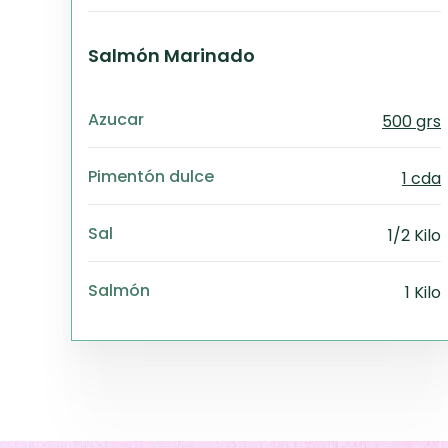
Salmón Marinado
Azucar
500 grs
Pimentón dulce
1 cda
Sal
1/2 Kilo
Salmón
1 Kilo