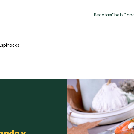
Recetas
Chefs
Cana
orias
Recetas Destacadas
Espinacas
 y Muffins
ulzura
Toast de trucha
EMPANA
curada y queso
CARNE
30 min
60 min
casero
inado y