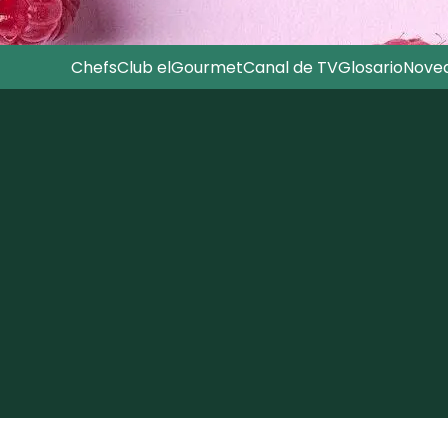
Chefs
Club elGourmet
Canal de TV
Glosario
Nove