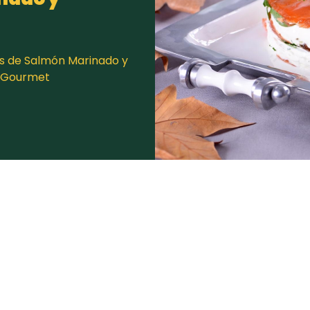
as de Salmón Marinado y
elGourmet