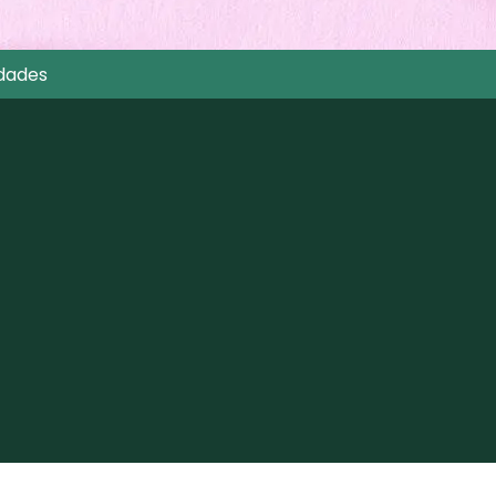
dades