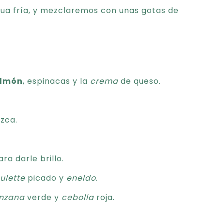
gua fría, y mezclaremos con unas gotas de
lmón
, espinacas y la
crema
de queso.
ezca.
ra darle brillo.
ulette
picado y
eneldo
.
nzana
verde y
cebolla
roja.