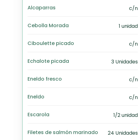
Alcaparras
c/n
Cebolla Morada
1 unidad
Ciboulette picado
c/n
Echalote picada
3 Unidades
Eneldo fresco
c/n
Eneldo
c/n
Escarola
1/2 unidad
Filetes de salmón marinado
24 Unidades