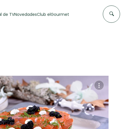
l de TV
Novedades
Club elGourmet
DAS DE
FLAN CASERO
50 min